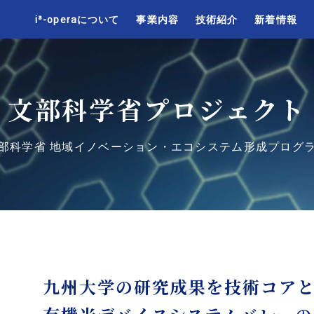
i³-operaについて
事業内容
技術紹介
新着情報
文
部
科
学
省プロジェクト
部科学省 地域イノベーション・エコシステム形成プログ
九州大学の研究成果を技術コア