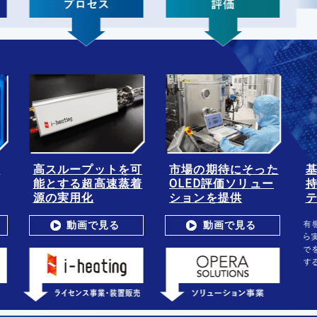
と
高スループットを可
市場の期待にそった
能とする超高速蒸着
OLED評価ソリュー
源の実用化
ションを提供
動画で見る
動画で見る